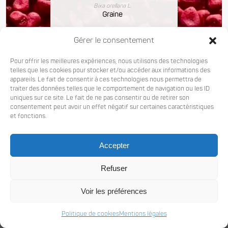
Bixa orellana L.
Graine
Gérer le consentement
Pour offrir les meilleures expériences, nous utilisons des technologies
telles que les cookies pour stocker et/ou accéder aux informations des
appareils. Le fait de consentir à ces technologies nous permettra de
traiter des données telles que le comportement de navigation ou les ID
uniques sur ce site. Le fait de ne pas consentir ou de retirer son
consentement peut avoir un effet négatif sur certaines caractéristiques
Voir les détails
et fonctions.
Accepter
Refuser
© Copyright Latitude 23° -
Mentions légales et RGPD
-
Politique de cookies
- Créé par
®
Majors
Voir les préférences
Politique de cookies
Mentions légales