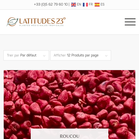
+33 (0)5 62 79 60 10
|
EN
FR
ES
Trier par
Par défaut
Afficher
12 Produits par page
ROUCOU