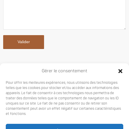
Entrons en relation
Gérer le consentement
autrement :
Pour offrir les meilleures expériences, nous utilisons des technologies
telles que les cookies pour stocker et/ou accéder aux informations des
Rejoignez nous sur LinkedIn : restons
appareils. Le fait de consentir à ces technologies nous permettra de
connectés.
traiter des données telles que le comportement de navigation ou les ID
uniques sur ce site. Le fait de ne pas consentir ou de retirer son
consentement peut avoir un effet négatif sur certaines caractéristiques
et fonctions.
REJOIGNEZ-NOUS SUR LINKEDIN