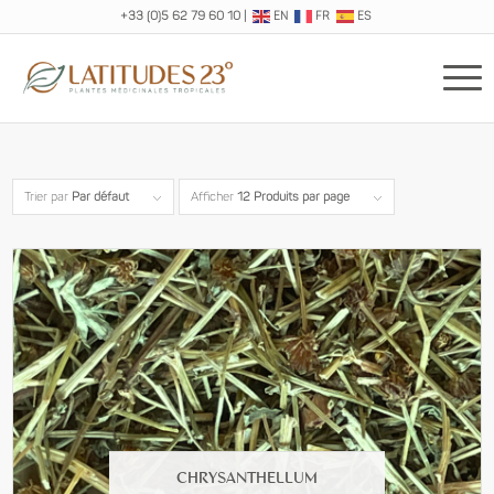
+33 (0)5 62 79 60 10
|
EN
FR
ES
Trier par
Par défaut
Afficher
12 Produits par page
CHRYSANTHELLUM