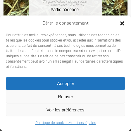
Chrysanthellum indicum subsp.
afroamericanum B.L.Turner
Partie aérienne
Gérer le consentement
Pour offrir les meilleures expériences, nous utilisons des technologies
telles que les cookies pour stocker et/ou accéder aux informations des
appareils. Le fait de consentir à ces technologies nous permettra de
traiter des données telles que le comportement de navigation ou les ID
uniques sur ce site. Le fait de ne pas consentir ou de retirer son
consentement peut avoir un effet négatif sur certaines caractéristiques
Voir les détails
et fonctions.
Accepter
Refuser
© Copyright Latitude 23° -
Mentions légales et RGPD
-
Politique de cookies
- Créé par
®
Majors
Voir les préférences
Politique de cookies
Mentions légales