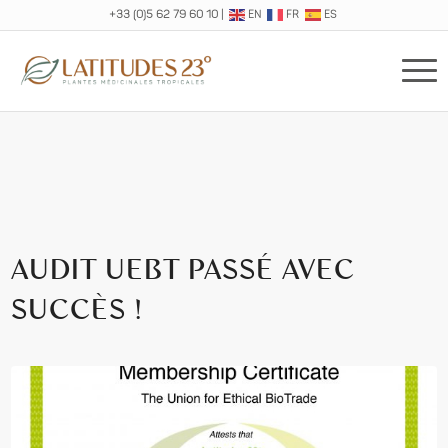
+33 (0)5 62 79 60 10
|
EN
FR
ES
AUDIT UEBT PASSÉ AVEC
SUCCÈS !