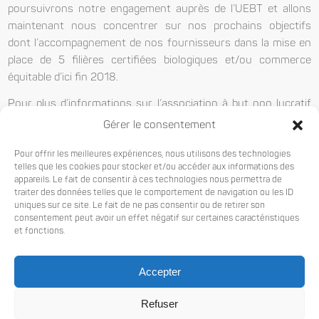
poursuivrons notre engagement auprès de l’UEBT et allons
maintenant nous concentrer sur nos prochains objectifs
dont l’accompagnement de nos fournisseurs dans la mise en
place de 5 filières certifiées biologiques et/ou commerce
équitable d’ici fin 2018.
Pour plus d’informations sur l’association à but non lucratif
UEBT, n’hésitez pas à visiter leur site internet
uebt.org
.
Gérer le consentement
Pour offrir les meilleures expériences, nous utilisons des technologies
7 JUILLET 2016
telles que les cookies pour stocker et/ou accéder aux informations des
appareils. Le fait de consentir à ces technologies nous permettra de
traiter des données telles que le comportement de navigation ou les ID
uniques sur ce site. Le fait de ne pas consentir ou de retirer son
consentement peut avoir un effet négatif sur certaines caractéristiques
et fonctions.
Accepter
Refuser